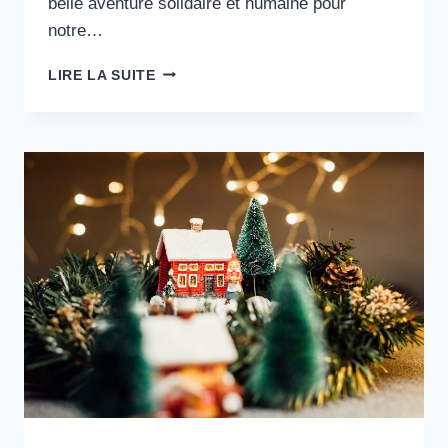
belle aventure solidaire et humaine pour
notre…
DERNIÈRE
LIRE LA SUITE
DEMEURE
A
1
MOIS
!